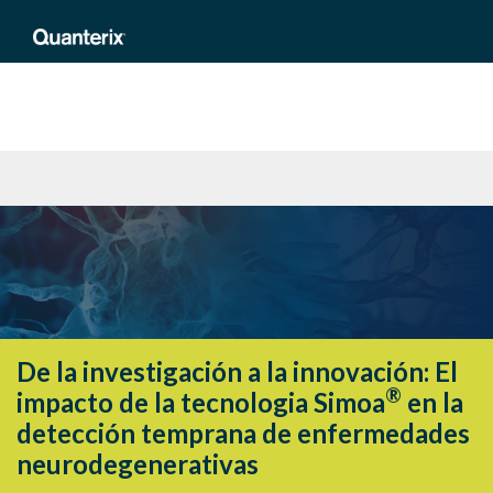
De la investigación a la innovación: El
®
impacto de la tecnologia Simoa
en la
detección temprana de enfermedades
neurodegenerativas